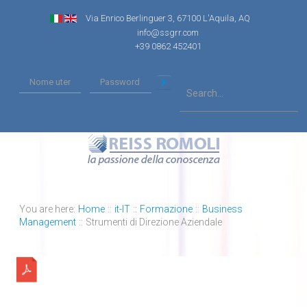
Via Enrico Berlinguer 3, 67100 L'Aquila, AQ
info@ssgrr.com
+39 0862 452401
You are here:
Home
::
it-IT
::
Formazione
::
Business
Management
::
Strumenti di Direzione Aziendale