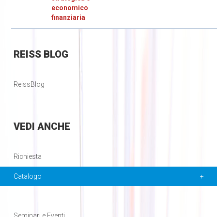
economico
finanziaria
REISS
BLOG
ReissBlog
VEDI
ANCHE
Richiesta
Catalogo
Seminari e Eventi