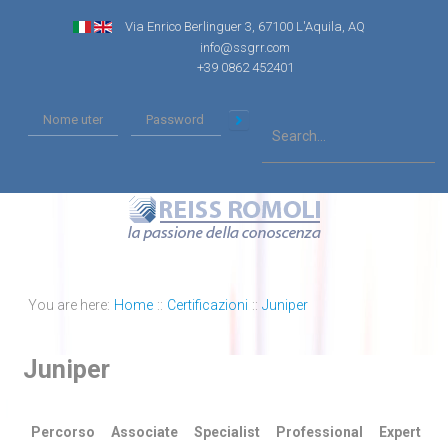
Via Enrico Berlinguer 3, 67100 L'Aquila, AQ
info@ssgrr.com
+39 0862 452401
You are here:
Home
::
Certificazioni
::
Juniper
Juniper
Percorso
Associate
Specialist
Professional
Expert