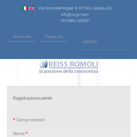
Via Enrico Berlinguer 3, 67100 L'Aquila, AQ
info@ssgrr.com
+39 0862 452401
Registrazione utente
*
Campi richiesti
Nome
*