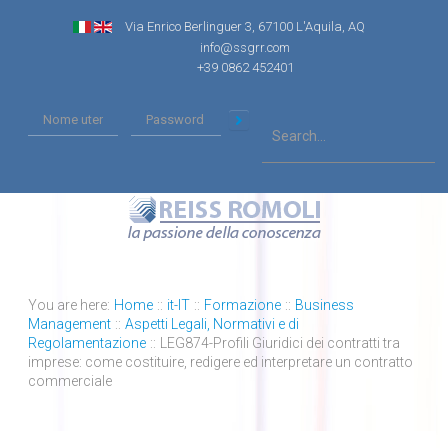
Via Enrico Berlinguer 3, 67100 L'Aquila, AQ
info@ssgrr.com
+39 0862 452401
You are here:
Home
::
it-IT
::
Formazione
::
Business
Management
::
Aspetti Legali, Normativi e di
Regolamentazione
::
LEG874-Profili Giuridici dei contratti tra
imprese: come costituire, redigere ed interpretare un contratto
commerciale