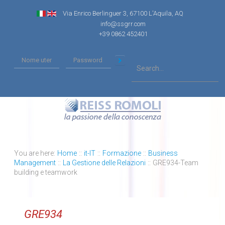
Via Enrico Berlinguer 3, 67100 L'Aquila, AQ
info@ssgrr.com
+39 0862 452401
You are here:
Home
::
it-IT
::
Formazione
::
Business
Management
::
La Gestione delle Relazioni
::
GRE934-Team
building e teamwork
GRE934