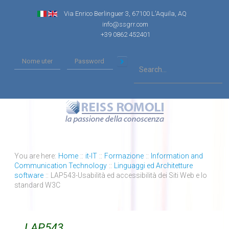
Via Enrico Berlinguer 3, 67100 L'Aquila, AQ
info@ssgrr.com
+39 0862 452401
You are here:
Home
::
it-IT
::
Formazione
::
Information and
Communication Technology
::
Linguaggi ed Architetture
software
::
LAP543-Usabilità ed accessibilità dei Siti Web e lo
standard W3C
LAP543