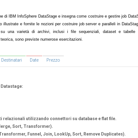
iche di IBM InfoSphere DataStage e insegna come costruire e gestire job Data
llustrate e fornite le nozioni per costruire job server e paralleli in DataStag
u una varietà di archivi, inclusi i file sequenziali, dataset e tabelle r
teorica, sono previste numerose esercitazioni.
Destinatari
Date
Prezzo
i Datastage:
i relazionali utilizzando connettori su database e flat file.
erge, Sort, Transformer).
 Transformer, Funnel, Join, LookUp, Sort, Remove Duplicates).