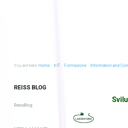
You are here:
Home
::
it-IT
::
Formazione
::
Information and Co
REISS
BLOG
Svil
ReissBlog