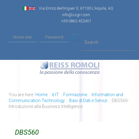
Via Enrico Berlinguer 3, 67100 L'Aquila, AQ
info@ssgrr.com
+39 0862 452401
You are here:
Home
::
it-IT
::
Formazione
::
Information and
Communication Technology
::
Basi di Dati e Servizi
::
DBS560-
Introduzione alla Business Intelligence
DBS560