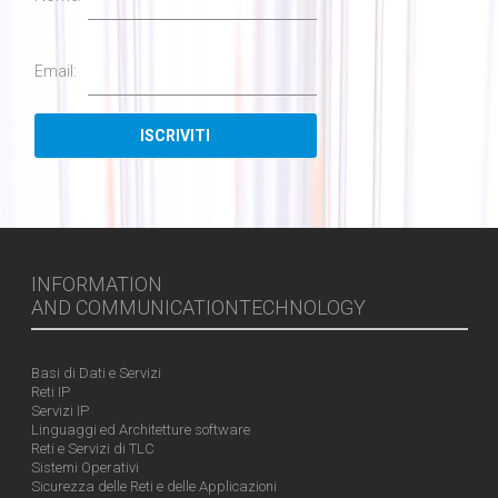
Email:
INFORMATION
AND COMMUNICATIONTECHNOLOGY
Basi di Dati e Servizi
Reti IP
Servizi IP
Linguaggi ed Architetture software
Reti e Servizi di TLC
Sistemi Operativi
Sicurezza delle Reti e delle Applicazioni