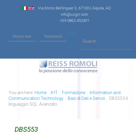
Via Enrico Berlinguer 3, 67100 L'Aquila, AQ
info@ssgrr.com
+39 0862 452401
You are here:
Home
::
it-IT
::
Formazione
::
Information and
Communication Technology
::
Basi di Dati e Servizi
::
DBS553-Il
linguaggio SQL: Avanzato
DBS553