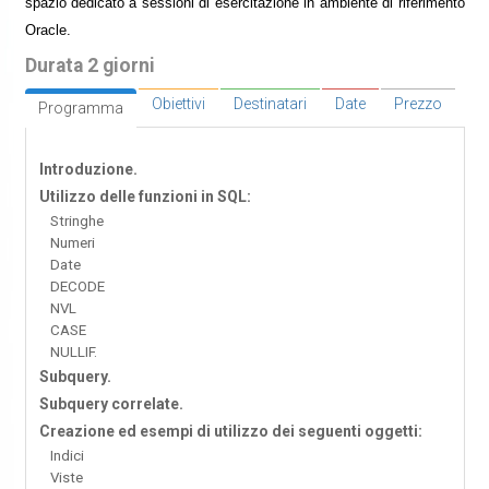
spazio dedicato a sessioni di esercitazione in ambiente di riferimento
Oracle.
Durata 2 giorni
Obiettivi
Destinatari
Date
Prezzo
Programma
Introduzione.
Utilizzo delle funzioni in SQL:
Stringhe
Numeri
Date
DECODE
NVL
CASE
NULLIF.
Subquery.
Subquery correlate.
Creazione ed esempi di utilizzo dei seguenti oggetti:
Indici
Viste