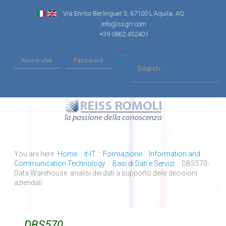
Via Enrico Berlinguer 3, 67100 L'Aquila, AQ
info@ssgrr.com
+39 0862 452401
You are here:
Home
::
it-IT
::
Formazione
::
Information and
Communication Technology
::
Basi di Dati e Servizi
::
DBS570-
Data Warehouse: analisi dei dati a supporto delle decisioni
aziendali
DBS570